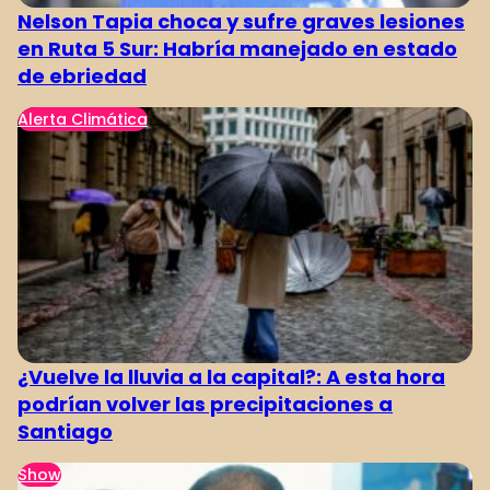
Nelson Tapia choca y sufre graves lesiones
en Ruta 5 Sur: Habría manejado en estado
de ebriedad
Alerta Climática
¿Vuelve la lluvia a la capital?: A esta hora
podrían volver las precipitaciones a
Santiago
Show