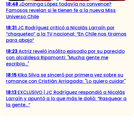
18:48
¿Dominga López todavía no convence?
Famosos revelan si le tienen fe a la nueva Miss
Universo Chile
18:31
JC Rodríguez criticó a Nicolás Larraín por
“chaqueteo” a la TV nacional: “En Chile nos tiramos
para abajo”
18:23
Actriz reveló insólito episodio por su parecido
con alcaldesa Ripamonti: "Mucha gente me
escribía..."
18:15
Kika Silva se sinceró por primera vez sobre su
romance con Cristián Arriagada: "Lo quiero cuidar"
18:13
EXCLUSIVO | JC Rodríguez respondió a Nicolás
Larraín y apuntó a lo que más le dolió: “Rasquear a
la gente…”