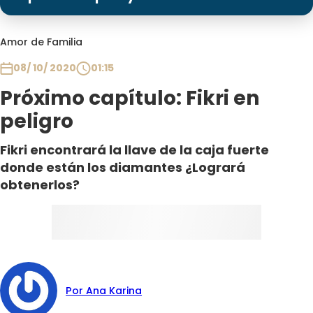
Programas
Club De La Comedia
Amor de Familia
Contigo en Directo
08/ 10/ 2020
01:15
Plan Perfecto
Próximo capítulo: Fikri en
El Tiempo
peligro
Sabingo
Todos Los Programas
Fikri encontrará la llave de la caja fuerte
donde están los diamantes ¿Logrará
obtenerlos?
Por Ana Karina