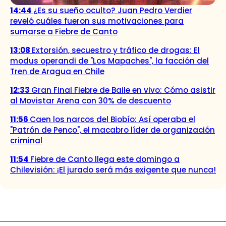
14:44
¿Es su sueño oculto? Juan Pedro Verdier
reveló cuáles fueron sus motivaciones para
sumarse a Fiebre de Canto
13:08
Extorsión, secuestro y tráfico de drogas: El
modus operandi de "Los Mapaches", la facción del
Tren de Aragua en Chile
12:33
Gran Final Fiebre de Baile en vivo: Cómo asistir
al Movistar Arena con 30% de descuento
11:56
Caen los narcos del Biobío: Así operaba el
"Patrón de Penco", el macabro líder de organización
criminal
11:54
Fiebre de Canto llega este domingo a
Chilevisión: ¡El jurado será más exigente que nunca!