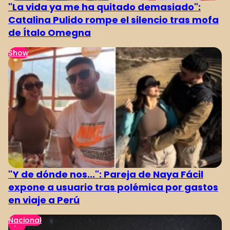
"La vida ya me ha quitado demasiado":
Catalina Pulido rompe el silencio tras mofa
de Ítalo Omegna
Show
"Y de dónde nos...": Pareja de Naya Fácil
expone a usuario tras polémica por gastos
en viaje a Perú
Nacional