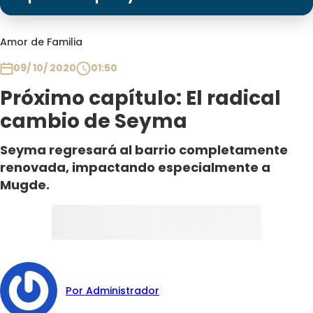
Programas
Club De La Comedia
Amor de Familia
Contigo en Directo
09/ 10/ 2020
01:50
Plan Perfecto
Próximo capítulo: El radical
El Tiempo
cambio de Seyma
Sabingo
Todos Los Programas
Seyma regresará al barrio completamente
renovada, impactando especialmente a
Mugde.
Por Administrador