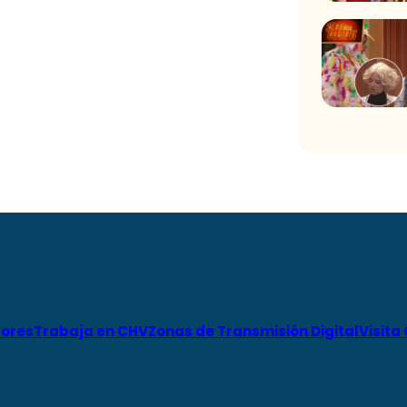
ores
Trabaja en CHV
Zonas de Transmisión Digital
Visita