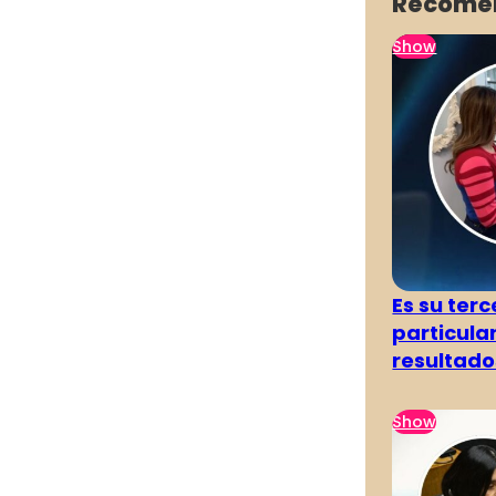
Recome
Show
Es su terc
particula
resultado
Show