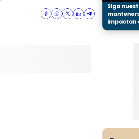
Siga nuest
mantenerse
impactan a