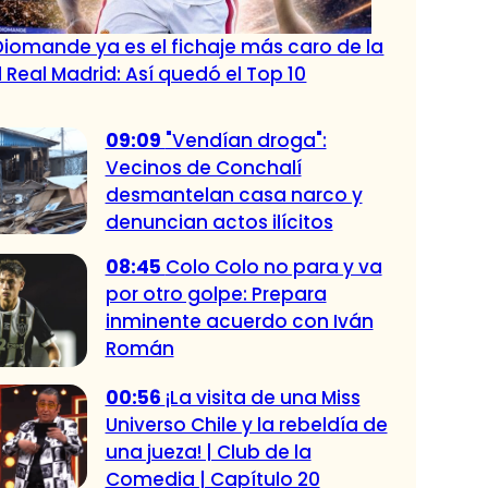
Diomande ya es el fichaje más caro de la
l Real Madrid: Así quedó el Top 10
09:09
"Vendían droga":
Vecinos de Conchalí
desmantelan casa narco y
denuncian actos ilícitos
08:45
Colo Colo no para y va
por otro golpe: Prepara
inminente acuerdo con Iván
Román
00:56
¡La visita de una Miss
Universo Chile y la rebeldía de
una jueza! | Club de la
Comedia | Capítulo 20