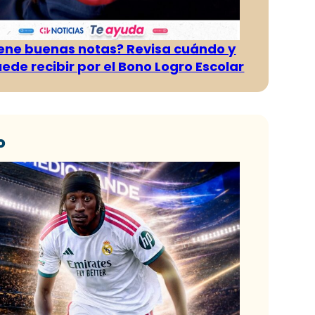
tiene buenas notas? Revisa cuándo y
ede recibir por el Bono Logro Escolar
o