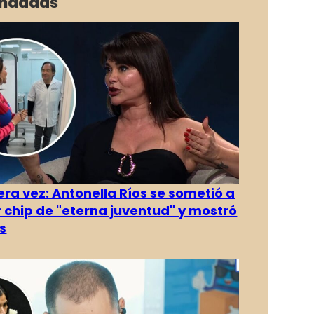
ndadas
era vez: Antonella Ríos se sometió a
r chip de "eterna juventud" y mostró
s