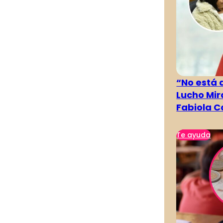
“No está 
Lucho Mir
Fabiola C
Te ayuda