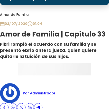
Programas
Club De La Comedia
Amor de Familia
Contigo en Directo
02/ 07/ 2020
01:04
Plan Perfecto
Amor de Familia | Capítulo 33
El Tiempo
Sabingo
Fikri rompió el acuerdo con su familia y se
Todos Los Programas
presentó ebrio ante la jueza, quien quiere
quitarle la tuición de sus hijos.
Por Administrador