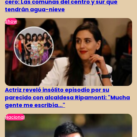
cero: Las comunas del centro y sur que
tendrán agua-nieve
Show
Actriz reveló insólito episodio por su
parecido con alcaldesa Ripamonti: "Mucha
gente me escribía..."
Nacional