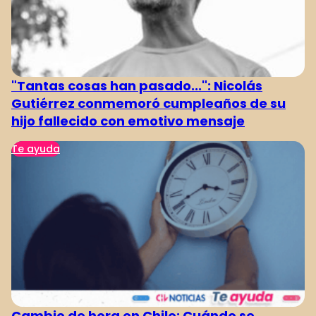
"Tantas cosas han pasado...": Nicolás
Gutiérrez conmemoró cumpleaños de su
hijo fallecido con emotivo mensaje
Te ayuda
Cambio de hora en Chile: Cuándo se