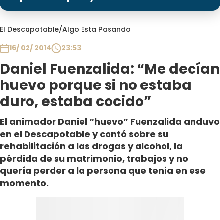
Programas
Club De La Comedia
El Descapotable
/
Algo Esta Pasando
Contigo en Directo
16/ 02/ 2014
23:53
Plan Perfecto
Daniel Fuenzalida: “Me decían
El Tiempo
huevo porque si no estaba
Sabingo
duro, estaba cocido”
Todos Los Programas
El animador Daniel “huevo” Fuenzalida anduvo
en el Descapotable y contó sobre su
rehabilitación a las drogas y alcohol, la
pérdida de su matrimonio, trabajos y no
quería perder a la persona que tenía en ese
momento.