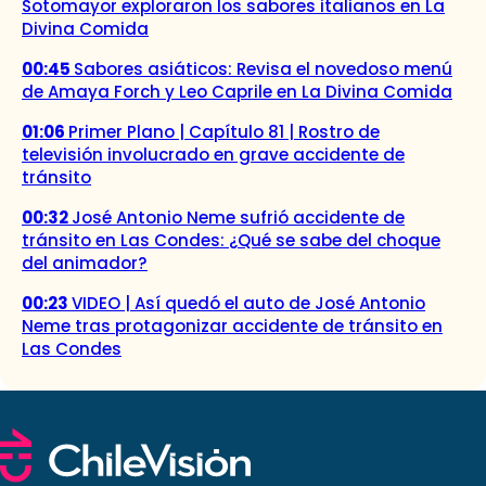
Sotomayor exploraron los sabores italianos en La
Divina Comida
00:45
Sabores asiáticos: Revisa el novedoso menú
de Amaya Forch y Leo Caprile en La Divina Comida
01:06
Primer Plano | Capítulo 81 | Rostro de
televisión involucrado en grave accidente de
tránsito
00:32
José Antonio Neme sufrió accidente de
tránsito en Las Condes: ¿Qué se sabe del choque
del animador?
00:23
VIDEO | Así quedó el auto de José Antonio
Neme tras protagonizar accidente de tránsito en
Las Condes