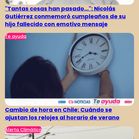
"Tantas cosas han pasado...": Nicolás
Gutiérrez conmemoró cumpleaños de su
hijo fallecido con emotivo mensaje
Te ayuda
Cambio de hora en Chile: Cuándo se
ajustan los relojes al horario de verano
Alerta Climática