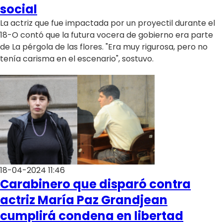
Programas
social
La actriz que fue impactada por un proyectil durante el
Club De La Comedia
18-O contó que la futura vocera de gobierno era parte
Contigo en Directo
de La pérgola de las flores. "Era muy rigurosa, pero no
Plan Perfecto
tenía carisma en el escenario", sostuvo.
El Tiempo
Sabingo
Todos Los Programas
18-04-2024 11:46
Carabinero que disparó contra
actriz María Paz Grandjean
cumplirá condena en libertad