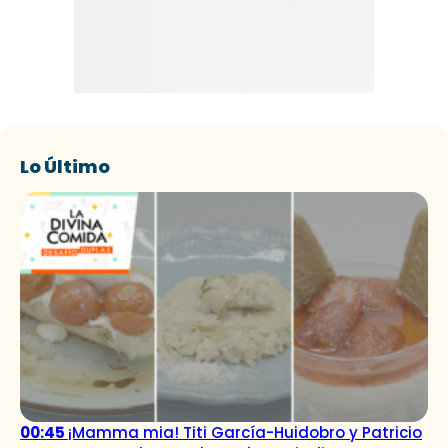
Lo Último
00:45
¡Mamma mia! Titi García-Huidobro y Patricio