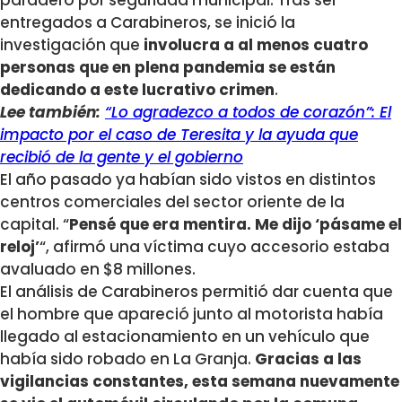
paradero por seguridad municipal. Tras ser
entregados a Carabineros, se inició la
investigación que
involucra a al menos cuatro
personas que en plena pandemia se están
dedicando a este lucrativo crimen
.
Lee también:
“Lo agradezco a todos de corazón”: El
impacto por el caso de Teresita y la ayuda que
recibió de la gente y el gobierno
El año pasado ya habían sido vistos en distintos
centros comerciales del sector oriente de la
capital. “
Pensé que era mentira. Me dijo ‘pásame el
reloj’
“, afirmó una víctima cuyo accesorio estaba
avaluado en $8 millones.
El análisis de Carabineros permitió dar cuenta que
el hombre que apareció junto al motorista había
llegado al estacionamiento en un vehículo que
había sido robado en La Granja.
Gracias a las
vigilancias constantes, esta semana nuevamente