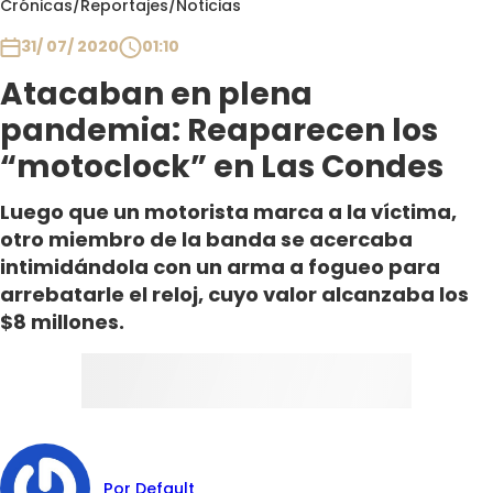
Crónicas
/
Reportajes
/
Noticias
Club De La Comedia
Contigo en Directo
31/ 07/ 2020
01:10
Plan Perfecto
Atacaban en plena
El Tiempo
pandemia: Reaparecen los
Sabingo
“motoclock” en Las Condes
Todos Los Programas
Luego que un motorista marca a la víctima,
otro miembro de la banda se acercaba
intimidándola con un arma a fogueo para
arrebatarle el reloj, cuyo valor alcanzaba los
$8 millones.
Por Default