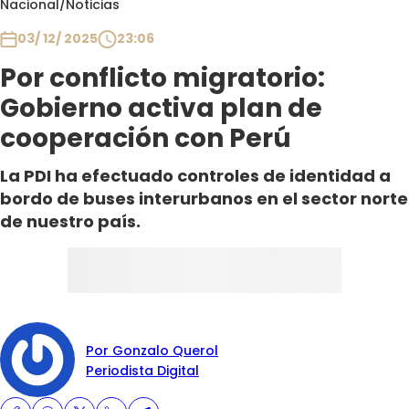
Nacional
/
Noticias
Club De La Comedia
Contigo en Directo
03/ 12/ 2025
23:06
Plan Perfecto
Por conflicto migratorio:
El Tiempo
Gobierno activa plan de
Sabingo
cooperación con Perú
Todos Los Programas
La PDI ha efectuado controles de identidad a
bordo de buses interurbanos en el sector norte
de nuestro país.
Por Gonzalo Querol
Periodista Digital