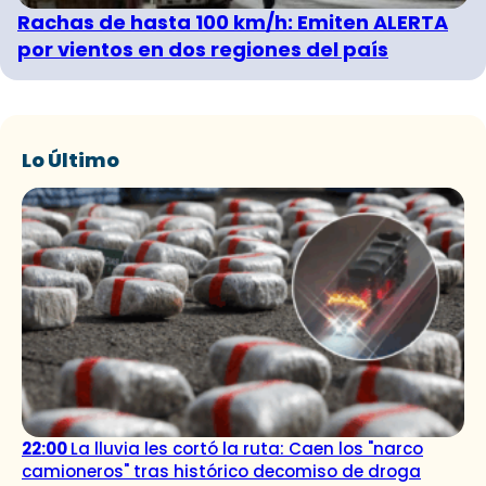
Rachas de hasta 100 km/h: Emiten ALERTA
por vientos en dos regiones del país
Lo Último
22:00
La lluvia les cortó la ruta: Caen los "narco
camioneros" tras histórico decomiso de droga