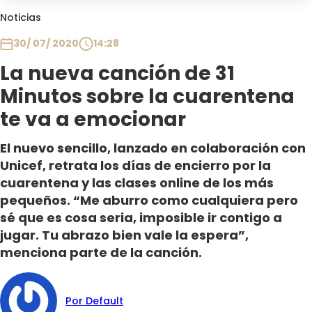
Club De La Comedia
Noticias
Contigo en Directo
30/ 07/ 2020
14:28
Plan Perfecto
La nueva canción de 31
El Tiempo
Minutos sobre la cuarentena
Sabingo
Todos Los Programas
te va a emocionar
El nuevo sencillo, lanzado en colaboración con
Unicef, retrata los días de encierro por la
cuarentena y las clases online de los más
pequeños. “Me aburro como cualquiera pero
sé que es cosa seria, imposible ir contigo a
jugar. Tu abrazo bien vale la espera”,
menciona parte de la canción.
Por Default