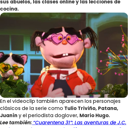
sus abuelos, las clases online y las lecciones de
cocina.
En el videoclip también aparecen los personajes
clásicos de la serie como
Tulio Triviño, Patana,
Juanín
y el periodista doglover,
Mario Hugo.
Lee también:
“Cuarentena 31”: Las aventuras de J.C.