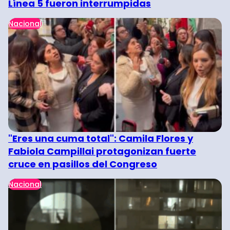
Línea 5 fueron interrumpidas
Nacional
"Eres una cuma total": Camila Flores y
Fabiola Campillai protagonizan fuerte
cruce en pasillos del Congreso
Nacional