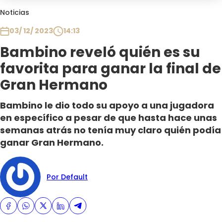
Club De La Comedia
Noticias
Contigo en Directo
03/ 12/ 2023
14:13
Plan Perfecto
Bambino reveló quién es su
El Tiempo
favorita para ganar la final de
Sabingo
Todos Los Programas
Gran Hermano
Bambino le dio todo su apoyo a una jugadora
en específico a pesar de que hasta hace unas
semanas atrás no tenía muy claro quién podía
ganar Gran Hermano.
Por Default