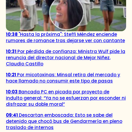
10:38
"Hasta la próxima": Steffi Méndez enciende
rumores de romance tras dejarse ver con cantante
10:31
Por pérdida de confianza: Ministra Wulf pide la
renuncia del director nacional de Mejor Niñez,
Claudio Castillo
10:21
Por micotoxinas: Minsal retira del mercado y
hace llamado no consumir este tipo de pasas
10:03
Bancada PC en picada por proyecto de
indulto general: “Ya no se esfuerzan por esconder ni
disfrazar su doble moral”
09:41
Descartan emboscada: Esto se sabe del
detenido que chocó bus de Gendarmería en pleno
traslado de internos