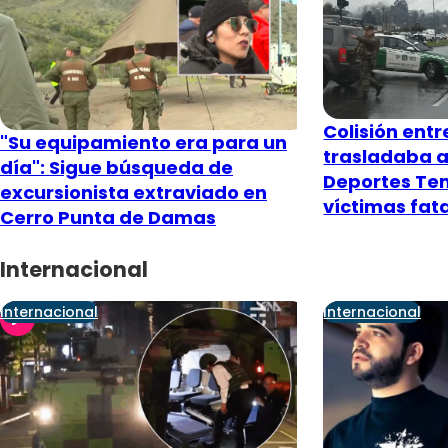
Colisión entr
"Su equipamiento era para un
trasladaba a
día": Sigue búsqueda de
Deportes Te
excursionista extraviado en
víctimas fat
Cerro Punta de Damas
Internacional
Internacional
Internacional