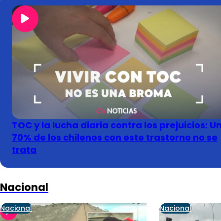
TOC y la lucha diaria contra los prejuicios: U
70% de los chilenos con este trastorno no se
trata
Nacional
Nacional
Nacional