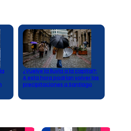
ía
¿Vuelve la lluvia a la capital?:
A esta hora podrían volver las
n
precipitaciones a Santiago