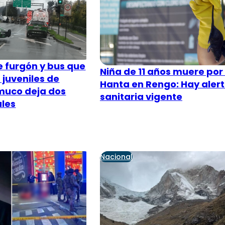
e furgón y bus que
Niña de 11 años muere por 
 juveniles de
Hanta en Rengo: Hay aler
muco deja dos
sanitaria vigente
ales
Nacional