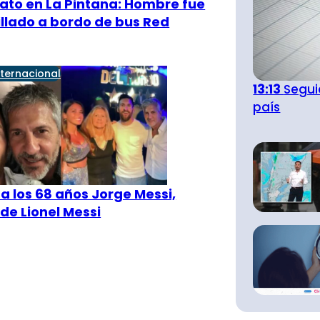
ato en La Pintana: Hombre fue
llado a bordo de bus Red
nternacional
13:13
Seguid
país
a los 68 años Jorge Messi,
de Lionel Messi