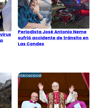
Periodista José Antonio Neme
virus
sufrió accidente de tránsito en
ta
Las Condes
Internacional