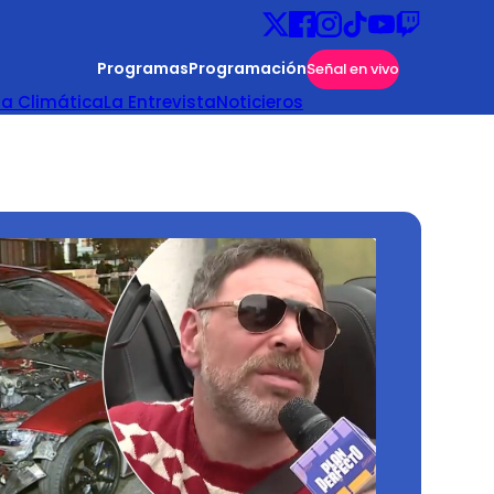
Programas
Programación
Señal en vivo
ta Climática
La Entrevista
Noticieros