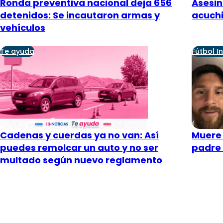
Ronda preventiva nacional deja 656
Asesin
detenidos: Se incautaron armas y
acuchi
vehículos
Te ayuda
Fútbol I
Cadenas y cuerdas ya no van: Así
Muere 
puedes remolcar un auto y no ser
padre 
multado según nuevo reglamento