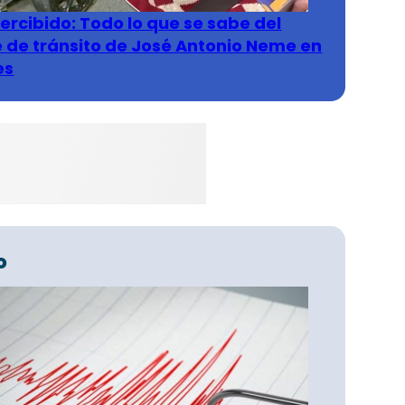
rcibido: Todo lo que se sabe del
 de tránsito de José Antonio Neme en
es
o