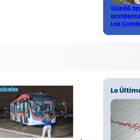
Quedó ape
accidente
Las Cond
liciales
Lo Últim