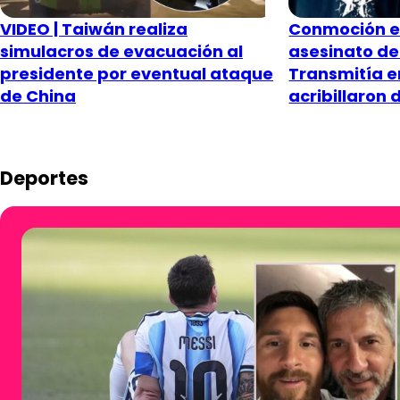
VIDEO | Taiwán realiza
Conmoción e
simulacros de evacuación al
asesinato de
presidente por eventual ataque
Transmitía en
de China
acribillaron
Deportes