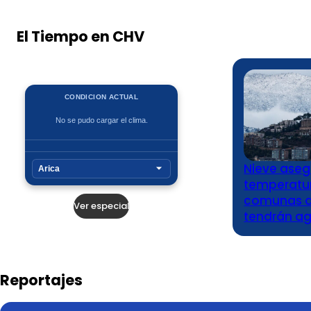
El Tiempo en CHV
Nieve aseg
temperatur
comunas de
Ver especial
tendrán a
Reportajes