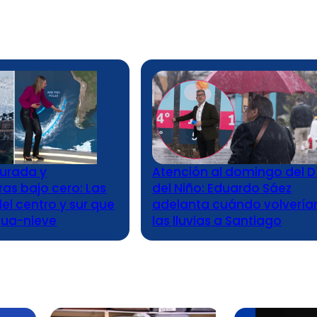
urada y
Atención al domingo del D
as bajo cero: Las
del Niño: Eduardo Sáez
l centro y sur que
adelanta cuándo volvería
gua-nieve
las lluvias a Santiago