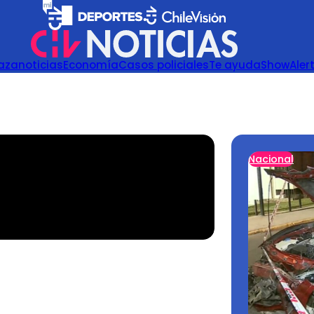
azanoticias
Economía
Casos policiales
Te ayuda
Show
Aler
Nacional