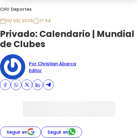
Programas
CHV Deportes
Club De La Comedia
13/ 06/ 2025
17:54
Contigo en Directo
Privado: Calendario | Mundial
Plan Perfecto
de Clubes
El Tiempo
Sabingo
Todos Los Programas
Por Christian Abarca
Editor
Seguir en
Seguir en